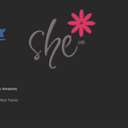
na
Amazonu
fied Trainer