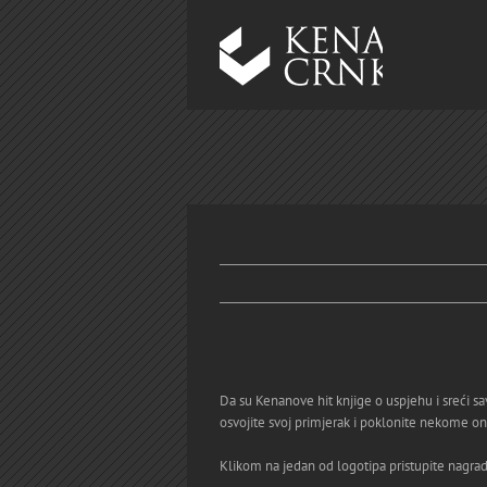
Skip
to
content
Da su Kenanove hit knjige o uspjehu i sreći sa
osvojite svoj primjerak i poklonite nekome ono
Klikom na jedan od logotipa pristupite nagradn