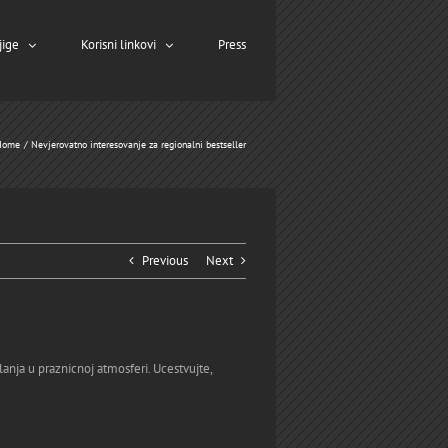
jige
Korisni linkovi
Press
Home
Nevjerovatno interesovanje za regionalni bestseller
Previous
Next
lanja u praznicnoj atmosferi. Ucestvujte,