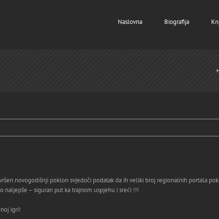
Naslovna
Biografija
Kn
vršen novogodišnji poklon svjedoči podatak da ih veliki broj regionalnih portala pok
 naljepše – siguran put ka trajnom uspjehu i sreći !!!
oj igri!