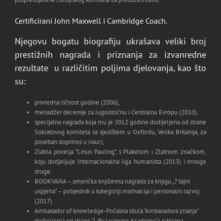
Certificirani John Maxwell i Cambridge Coach.
Njegovu bogatu biografiju ukrašava veliki broj
prestižnih nagrada i priznanja za izvanredne
rezultate u različitim poljima djelovanja, kao što
su:
privredna ličnost godine (2006),
menadžer decenije za Jugoistočnu i Centralnu Evropu (2010),
specijalna nagrada koja mu je 2012.godine dodijeljena od strane
Sokratovog komiteta sa sjedištem u Oxfordu, Velika Britanija, za
poseban doprinos u nauci,
Zlatna povelja ”Linus Pauling”, s Plaketom i Zlatnom značkom,
koju dodjeljuje Internacionalna liga humanista (2013) i mnoge
druge.
BOOKVANA – američka književna nagrada za knjigu „7 tajni
uspjeha“ – pobjednik u kategoriji motivacija i personalni razvoj
(2017)
Ambasador of knowledge-Počasna titula “Ambasadora znanja”
dodjeljenja od strane “Life Learning Academy” Ljubljana