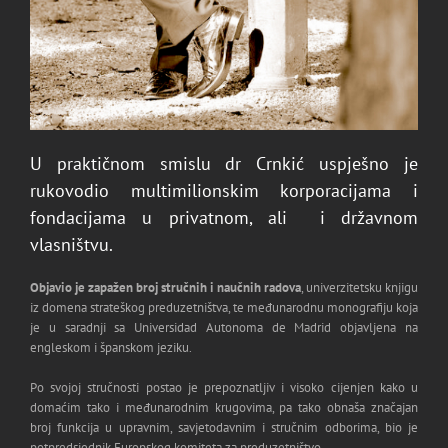
U praktičnom smislu dr
Crnkić
uspješno je
rukovodio multimilionskim korporacijama i
fondacijama u privatnom, ali i državnom
vlasništvu.
Objavio je zapažen broj stručnih i naučnih radova
, univerzitetsku knjigu
iz domena strateškog preduzetništva, te međunarodnu monografiju koja
je u saradnji sa Universidad Autonoma de Madrid objavljena na
engleskom i španskom jeziku.
Po svojoj stručnosti postao je prepoznatljiv i visoko cijenjen kako u
domaćim tako i međunarodnim krugovima, pa tako obnaša značajan
broj funkcija u upravnim, savjetodavnim i stručnim odborima, bio je
potpredsjednik Europskog komiteta za preduzetništvo.