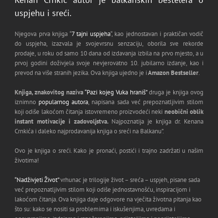
uspjehu i sreći.
Njegova prva knjiga “
7 tajni uspjeha
“, kao jednostavan i praktičan vodič
do uspjeha, izazvala je svojevrsnu senzaciju, oborila sve rekorde
prodaje, u roku od samo 10 dana od izdavanja izbila na prvo mjesto, a u
prvoj godini doživjela svoje nevjerovatno 10. jubilarno izdanje, kao i
prevod na više stranih jezika. Ova knjiga ujedno je i
Amazon Bestseller
.
Knjiga, znakovitog naziva
“Pazi kojeg Vuka hraniš”
druga je knjiga ovog
iznimno
popularnog autora
, napisana sada već prepoznatljivim stilom
koji odiše lakoćom čitanja istovremeno proizvodeći neki
neobični oblik
instant motivacije i zadovoljstva.
Najpoznatija je knjiga dr. Kenana
Crnkića i daleko najprodavanija knjiga o sreći na Balkanu”.
Ovo je knjiga o sreći. Kako je pronaći, postići i trajno zadržati u našim
životima!
“Nadživjeti Život”
vrhunac je trilogije život – sreća – uspjeh, pisane sada
već prepoznatljivim stilom koji odiše jednostavnošću, inspiracijom i
lakoćom čitanja. Ova knjiga daje odgovore na vječita životna pitanja kao
što su: kako se nositi sa problemima i iskušenjima, uvredama i