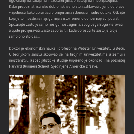
ogovaranjima, izdajama i razočarenjima, prijateljima i neprijateljima.
Kako prepoznati istinsko dobro i skriveno zlo, razlikovati cijenu od prave
vrijednosti, kako upravljati promjenama i donositi mudre odluke. Otkrijte
koja je to investicija najsigurnija a istovremeno donosi najveći povrat.
Spoznajte zašto je samo nesigurnost sigurna, zbog čega Bogu vjerovati
a ljude provjeravati. Zašto zaboraviti i kada oprostiti, te zašto je tvoje
samo ono što daš…
Doktor je ekonomskih nauka i profesor na Webster Univerzitetu u Beču.
U teorijskom smislu školovao se na brojnim univerzitetima u zemlji i
inostranstvu, a specijalističke
studije uspješno je okončao i na poznatoj
Harvard Business School
Sjedinjene Američke Države.