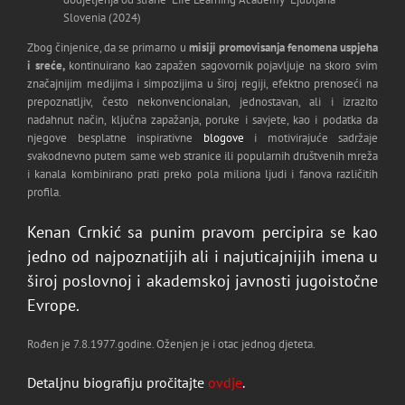
Slovenia (2024)
Zbog činjenice, da se primarno u
misiji promovisanja fenomena uspjeha
i sreće,
kontinuirano kao zapažen sagovornik pojavljuje na skoro svim
značajnijim medijima i simpozijima u široj regiji, efektno prenoseći na
prepoznatljiv, često nekonvencionalan, jednostavan, ali i izrazito
nadahnut način, ključna zapažanja, poruke i savjete, kao i podatka da
njegove besplatne inspirativne
blogove
i motivirajuće sadržaje
svakodnevno putem same web stranice ili popularnih društvenih mreža
i kanala kombinirano prati preko pola miliona ljudi i fanova različitih
profila.
Kenan Crnkić
sa punim pravom percipira se kao
jedno od najpoznatijih ali i najuticajnijih imena u
široj poslovnoj i akademskoj javnosti jugoistočne
Evrope.
Rođen je 7.8.1977.godine. Oženjen je i otac jednog djeteta.
Detaljnu biografiju pročitajte
ovdje
.