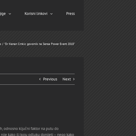
jige
Korisni linkovi
Press
e
“Dr Kenan Crnkic govornik na Sensa Power Event 2018”
Previous
Next
eh, odnosno ključni faktor na putu do
 nije kako ili koju odluku donijeti – nego kako