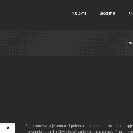
Naslovna
Biografija
Kn
Hom
Samomotivacija je unutarnji pokretač koji ideje transformira u uspj
ostvarenja zadanih ciljeva. Istraživanja pokazuju da najveći problem