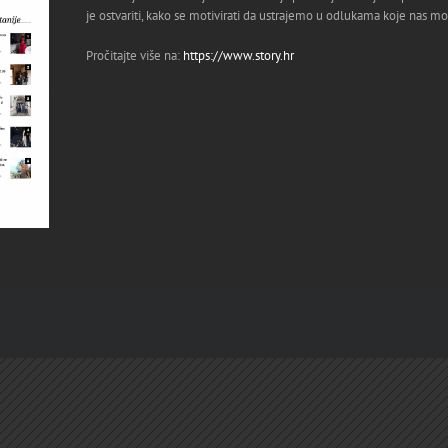
je ostvariti, kako se motivirati da ustrajemo u odlukama koje nas mo
Pročitajte više na:
https://www.story.hr