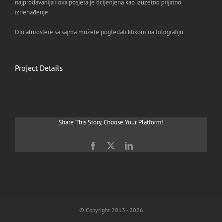
najprodavanija i ova posjeta je ocijenjena kao izuzetno prijatno
iznenađenje.
Dio atmosfere sa sajma možete pogledati klikom na fotografiju.
Project Details
Share This Story, Choose Your Platform!
Facebook
X
LinkedIn
© Copyright 2013 -
2026