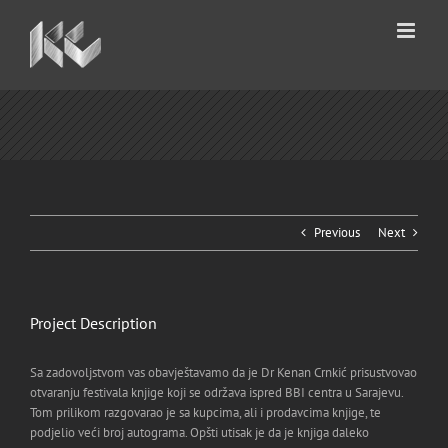
Skip
to
content
Previous
Next
Project Description
Sa zadovoljstvom vas obavještavamo da je Dr Kenan Crnkić prisustvovao
otvaranju festivala knjige koji se održava ispred BBI centra u Sarajevu.
Tom prilikom razgovarao je sa kupcima, ali i prodavcima knjige, te
podjelio veći broj autograma. Opšti utisak je da je knjiga daleko