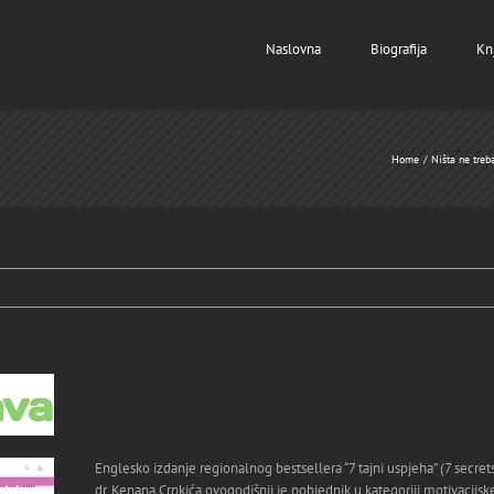
Naslovna
Biografija
Kn
Home
Ništa ne treba
Englesko izdanje regionalnog bestsellera “7 tajni uspjeha” (7 secret
dr. Kenana Crnkića ovogodišnji je pobjednik u kategoriji motivacijsk