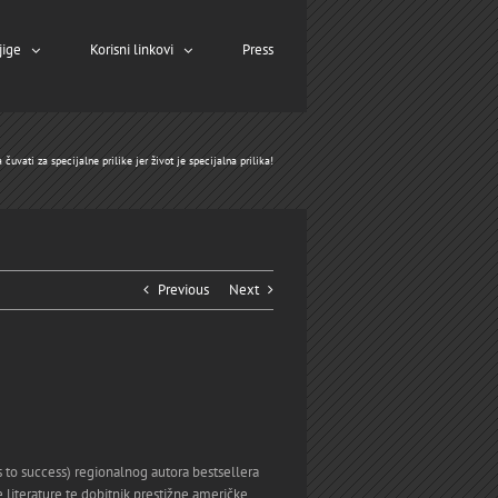
jige
Korisni linkovi
Press
 čuvati za specijalne prilike jer život je specijalna prilika!
Previous
Next
s to success) regionalnog autora bestsellera
e literature te dobitnik prestižne američke