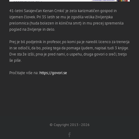
41-letni Sarajevčan Kenan Crnkić je zelo karizmatičen gospod in
izjemen človek. Pri 35 letih se mu je zgodila velika življenjska
prelomnica (huda bolezen in klinična smrt) in mu precej spremenila
pogled na življenje in delo.
Prej je bil podjetnik in profesor, po komi pa je naredil licenco za trenerja
in se odločil, da bo, poleg tega da pomaga ljudem, napisal tudi 3 knjige.
Dve sta že izšli, prva je pred nami, o uspehu, druga govori o sreči, tretjo
še piše.
Pročitajte više na:
https://govori.se
© Copyright 2013 -
2026
Facebook