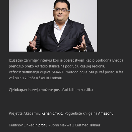
Izuzetno zanimljiv intervju koji je posredstvom Radio Slobodna Evropa
prenosilo preko 40 radio stanica na području cijelog regiona.
Važnost definisanja ciljeva. SMARTI metodologija. Šta je vaš posao, a šta
vaš biznis ? Priča o školjki i sokolu.
Cjelokupan intervju možete poslušati klikom na sliku.
Posjetite Akademiju
Kenan Crnkic.
Pogledajte knjige na
Amazonu
Kenanov Linkedin
profil
– John Maxwell Certified Trainer