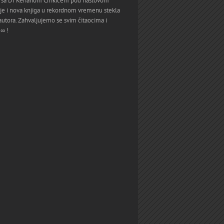
vju sa Dr Kenanom Crnkicem pod naslovom
a je i nova knjiga u rekordnom vremenu stekla
utora. Zahvaljujemo se svim čitaocima i
 ∞ !