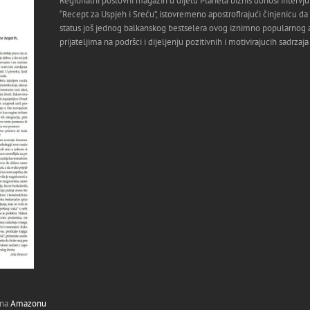
Regionalni poslovni magazin u dijelu Planeta biznis donosi inter
“Recept za Uspjeh i Sreću”, istovremeno apostrofirajući činjenicu d
status još jednog balkanskog bestselera ovog iznimno popularnog a
prijateljima na podršci i dijeljenju pozitivnih i motivirajucih sadrzaja
 na
Amazonu