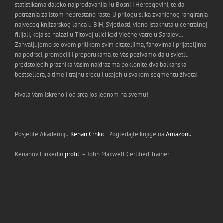
statistikama daleko najprodavanija i u Bosni i Hercegovini, te da
potraznja za istom neprestano raste. U prilogu slika zvanicnog rangiranja
najveceg knjizarskog lanca u BiH, Svjetlosti, vidno istaknuta u centralnoj
filijali, koja se nalazi u Titovoj ulici kod Vječne vatre u Sarajevu.
Zahvaljujemo se ovom prilikom svi
m citateljima, fanovima i prijateljima
na podrsci, promociji i preporukama, te Vas pozivamo da u svjetlu
predstojecih praznika Vasim najdrazima poklonite dva balkanska
bestsellera, a time i trajnu srecu i uspjeh u svakom segmentu života!
Hvala Vam iskreno i od srca jos jednom na svemu!
Posjetite Akademiju
Kenan Crnkic.
Pogledajte knjige na
Amazonu
Kenanov Linkedin
profil
– John Maxwell Certified Trainer