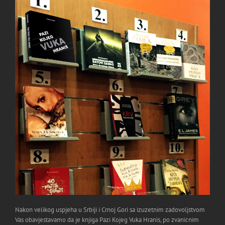
Nakon velikog uspjeha u Srbiji i Crnoj Gori sa izuzetnim zadovoljstvom
Vas obavjestavamo da je knjiga Pazi Kojeg Vuka Hranis, po zvanicnim