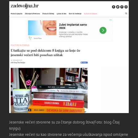
Jesenske večeri stvorene su za čitanje dobrog štiva
(Foto: blog Čitaj
knjigu)
Jesenske večeri su kao stvorene za večernja ušuškavanja ispod omiljene