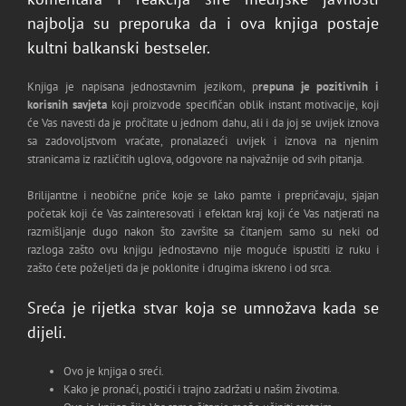
najbolja su preporuka da i ova knjiga postaje
kultni balkanski bestseler.
Knjiga je napisana jednostavnim jezikom, p
repuna je pozitivnih i
korisnih savjeta
koji proizvode specifičan oblik instant motivacije, koji
će Vas navesti da je pročitate u jednom dahu, ali i da joj se uvijek iznova
sa zadovoljstvom vraćate, pronalazeći uvijek i iznova na njenim
stranicama iz različitih uglova, odgovore na najvažnije od svih pitanja.
Brilijantne i neobične priče koje se lako pamte i prepričavaju, sjajan
početak koji će Vas zainteresovati i efektan kraj koji će Vas natjerati na
razmišljanje dugo nakon što završite sa čitanjem samo su neki od
razloga zašto ovu knjigu jednostavno nije moguće ispustiti iz ruku i
zašto ćete poželjeti da je poklonite i drugima iskreno i od srca.
Sreća je rijetka stvar koja se umnožava kada se
dijeli.
Ovo je knjiga o sreći.
Kako je pronaći, postići i trajno zadržati u našim životima.