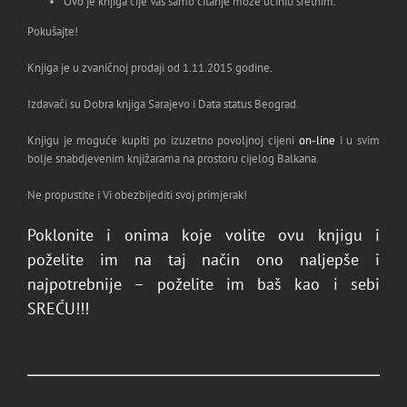
Ovo je knjiga čije Vas samo čitanje može učiniti sretnim.
Pokušajte!
Knjiga je u zvaničnoj prodaji od 1.11.2015 godine.
Izdavači su Dobra knjiga Sarajevo i Data status Beograd.
Knjigu je moguće kupiti po izuzetno povoljnoj cijeni
on-line
i u svim
bolje snabdjevenim knjižarama na prostoru cijelog Balkana.
Ne propustite i Vi obezbijediti svoj primjerak!
Poklonite i onima koje volite ovu knjigu i
poželite im na taj način ono naljepše i
najpotrebnije – poželite im baš kao i sebi
SREĆU!!!