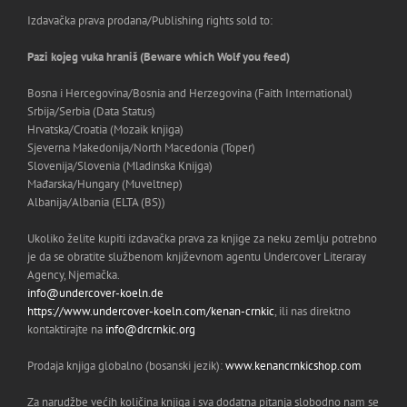
Izdavačka prava prodana/Publishing rights sold to:
Pazi kojeg vuka hraniš (Beware which Wolf you feed)
Bosna i Hercegovina/Bosnia and Herzegovina (Faith International)
Srbija/Serbia (Data Status)
Hrvatska/Croatia (Mozaik knjiga)
Sjeverna Makedonija/North Macedonia (Toper)
Slovenija/Slovenia (Mladinska Knijga)
Mađarska/Hungary (Muveltnep)
Albanija/Albania (ELTA (BS))
Ukoliko želite kupiti izdavačka prava za knjige za neku zemlju potrebno
je da se obratite službenom književnom agentu Undercover Literaray
Agency, Njemačka.
info@undercover-koeln.de
https://www.undercover-koeln.com/kenan-crnkic
, ili nas direktno
kontaktirajte na
info@drcrnkic.org
Prodaja knjiga globalno (bosanski jezik):
www.kenancrnkicshop.com
Za narudžbe većih količina knjiga i sva dodatna pitanja slobodno nam se