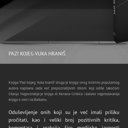
PAZI KOJEG VUKA HRANIŠ
Knjiga ”Pazi kojeg Vuka hraniš” druga je knjiga ovog iznimno popularnog
autora napisana sada već prepoznatljivim stilom koji odiše lakoćom
čitanja. Najpoznatija je knjiga dr. Kenana Crnkića i daleko najprodavanija
knjiga o sreći na Balkanu.
Oduševljenje onih koji su je već imali priliku
pročitati, kao i veliki broj pozitivnih kritika,
komentara i reakcija šire medijske javnosti