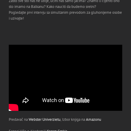
Zasto sve sto nas ne ubije, ucini nas samo jacima? Znamo li cijeniti ono
sto imamo na Balkanu? Kako nauciti da budemo sretni?
Pogledajte prvi intervju sa simultanim prevodom za gluhonijeme osobe
i uzivajte!
Predavač na
Webster Univerzietu
, Izbor knjiga na
Amazonu